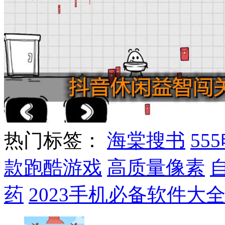
热门标签：
海棠搜书
55
款跑酷游戏
高质量像素
药
2023手机必备软件大