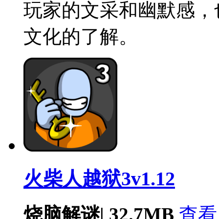
玩家的文采和幽默感，
文化的了解。
火柴人越狱3v1.12
烧脑解谜
|
32.7MB
查看