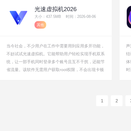
铁换乘接驳以及“防疫出行”等实用信息。界面简洁、数
光速虚拟机2026
据更新快，旨在帮助用户告别盲目等车，让每一次公交
大小：437.5MB
时间：2026-08-06
出行都变得高效、从容且可预期。
其他
当今社会，不少用户在工作中需要用到应用多开功能，
声
不妨试试光速虚拟机。它能帮助用户轻松实现手机双系
结
统，让一部手机同时登录多个账号且互不干扰，还能节
体
省流量。该软件无需用户获取root权限，不会出现卡顿
时
或闪退问题，安全可靠，无论是工作还是生活都能带来
仅
便利。
的
1
2