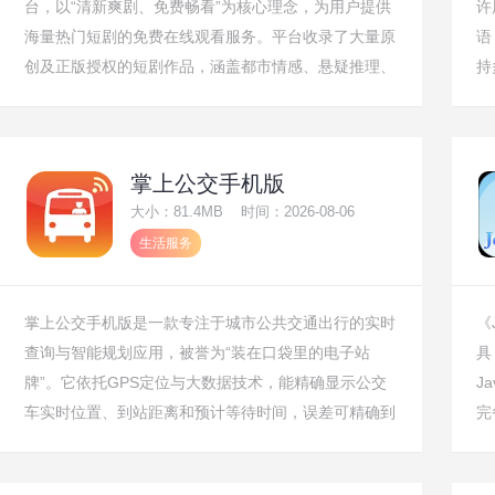
台，以“清新爽剧、免费畅看”为核心理念，为用户提供
许
海量热门短剧的免费在线观看服务。平台收录了大量原
语
创及正版授权的短剧作品，涵盖都市情感、悬疑推理、
持
古风穿越、搞笑喜剧、甜宠霸总、家庭伦理等热门题
式
材，每集时长3-5分钟，节奏紧凑、反转不断。平台采
殊
用“免费观看+少量品牌广告”的运营模式，所有剧集均
种
掌上公交手机版
可免费畅享全集，同时支持离线缓存、倍速播放、弹幕
手
大小：81.4MB
时间：2026-08-06
互动与智能推荐，是短剧爱好者不容错过的宝藏App。
案
生活服务
掌上公交手机版是一款专注于城市公共交通出行的实时
《
查询与智能规划应用，被誉为“装在口袋里的电子站
具
牌”。它依托GPS定位与大数据技术，能精确显示公交
J
车实时位置、到站距离和预计等待时间，误差可精确到
完
分钟。其核心功能涵盖线路查询、站点搜索、乘车提醒
流
和上下车语音播报。最新版更融入了路况拥堵分析、地