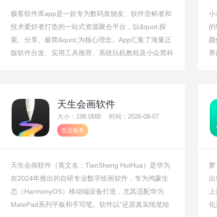
极客软件库app是一款专为数码发烧友、软件尝鲜者和
小
技术爱好者打造的一站式资源聚合平台，以&quot;探
的
索、分享、极简&quot;为核心理念。App汇集了海量正
颜
版软件分发、实用工具推荐、系统玩机教程及小众黑科
界
技应用四大核心板块，所有资源均经过人工审核和亲测
动
验证，确保安全无毒、无捆绑。界面采用深色极客风UI
心
设计，以暗黑背景搭配霓虹青蓝高亮，高度契合技术社
R
天生会画软件
区审美。平台坚持免费为主、付费为辅的运营模式，每
功
大小：198.0MB
时间：2026-08-07
日更新最新软件版本和实用工具，致力于成为每一位极
资
生活服务
客用户手机中不可或缺的&quot;数字百宝箱&quot;。
美
天生会画软件（英文名：TianSheng HuiHua）是华为
萝
在2024年推出的自研专业数字绘画软件，专为鸿蒙生
出
态（HarmonyOS）移动端设备打造，尤其适配华为
上
MatePad系列平板和手写笔。软件以“还原真实纸笔绘
化