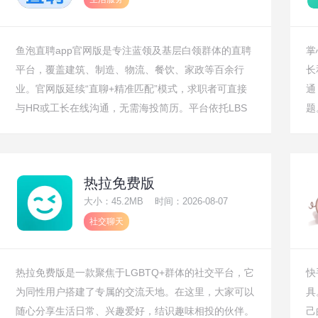
鱼泡直聘app官网版是专注蓝领及基层白领群体的直聘
掌
平台，覆盖建筑、制造、物流、餐饮、家政等百余行
长
业。官网版延续“直聊+精准匹配”模式，求职者可直接
通
与HR或工长在线沟通，无需海投简历。平台依托LBS
题
定位与算法推荐，实时推送附近优质岗位，并严格审核
明
企业资质，保障信息真实。目前注册用户超8000万，
空
每日更新海量急聘职位，致力于让每位劳动者都能快速
大
热拉免费版
找到靠谱工作，实现高效就业。
大小：45.2MB
时间：2026-08-07
社交聊天
热拉免费版是一款聚焦于LGBTQ+群体的社交平台，它
快
为同性用户搭建了专属的交流天地。在这里，大家可以
具
随心分享生活日常、兴趣爱好，结识趣味相投的伙伴。
己