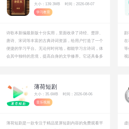
大小：139.3MB
时间：2026-08-07
学习教育
诗歌本新编最新版十分实用，里面收录了诗经、楚辞、
剧
唐诗、宋词等丰富的古典诗词资源，给用户打造了一个
在
便捷的学习平台。无论何时何地，都能学习古诗词，体
等
会其中独特的意境，提高自身的文学修养。它还具备多
视
种实用功能，为在线学习提供助力，同时整合了诗词相
台
关的资讯，让用户能及时知晓诗词领域的重要动态。
到
外
薄荷短剧
等
大小：35.6MB
时间：2026-08-06
一
音乐视频
手
薄荷短剧是一款专注于精品竖屏短剧内容的免费观看平
虚