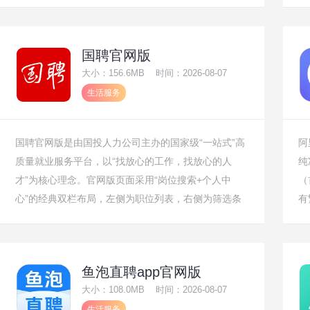
画体验”为核心理念，内置了华为自研的方天绘画引
科
擎，支持超低延时的书写和超过100种专业笔刷（包括
驾
铅笔、水彩、油画、喷枪等）。其界面设计参考了桌面
是
国聘官网版
级绘画软件（如Photoshop、Procreate）的图层逻
头
大小：156.6MB
时间：2026-08-07
辑，但针对触控操作进行了全面优化，同时深度整合华
况
生活服务
为智慧互联能力——可与手机、PC协同，实现素材无
过
缝流转，是国产专业绘画软件领域的里程碑式产品。
口
国聘官网版是由国投人力公司主办的国家级“一站式”高
阿
质量就业服务平台，以“找放心的工作，找放心的人
纯
才”为核心理念。官网版页面采用“岗位搜索+个人中
（
心”的经典双栏布局，左侧为职位列表，右侧为筛选条
有
件，整体风格简洁严谨。其最大特色是国企央企岗位集
首
中、审核机制严格，所有在招企业均需通过资质认证，
份
确保信息真实可靠。平台支持简历在线填写与附件上传
操
鱼泡直聘app官网版
双模式，并独创“公司屏蔽”功能，充分保护在职求职者
告
大小：108.0MB
时间：2026-08-07
的隐私安全，是求职者进入国有单位的重要官方渠道。
生活服务