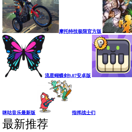
摩托特技极限官方版
流星蝴蝶剑9.07安卓版
咪咕音乐最新版
指挥战士们
最新推荐