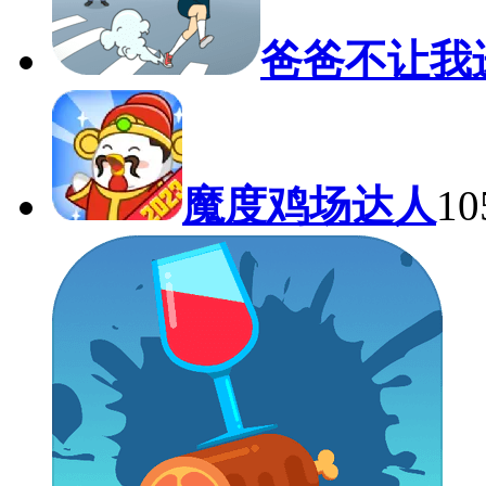
爸爸不让我
魔度鸡场达人
1