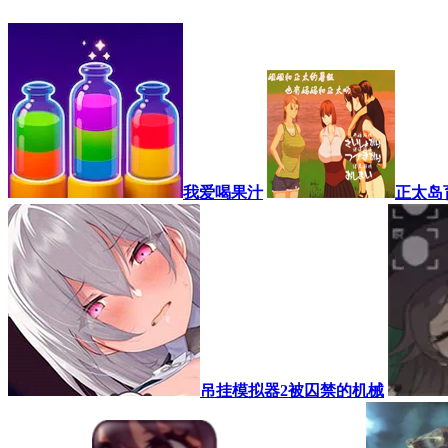
我爱喝果汁
正太岛
吊挂模拟器2被囚禁的机械