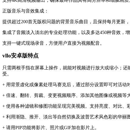
支持4K高清视频输出，确保最终作品具有高分辨率和细腻画质
正版音乐与音效集成：
提供超过200首无版权问题的背景音乐曲目，且保持每月更新
集成了音频淡入淡出的专业处理功能，以及多达450种音效，
支持一键式现场录音，方便用户直接为视频配音。
vllo安卓版特点
只需两根手指在屏幕上操作，就能对视频进行放大或缩小；还能把
受。
+ 用背景虚化或像素处理马赛克后，通过部分设置即可对活动
+ 倍速、翻转、剪裁、变更视频顺序、添加其他图像或视频等大
+ 使用各种滤镜和修图功能呈现完美视频。支持亮度、对比、
+ 利用渐隐、推开、淡出等自然切换及波普艺术风色彩的华丽
+ 请用PIP功能将影片、照片或GIF加在影片上。