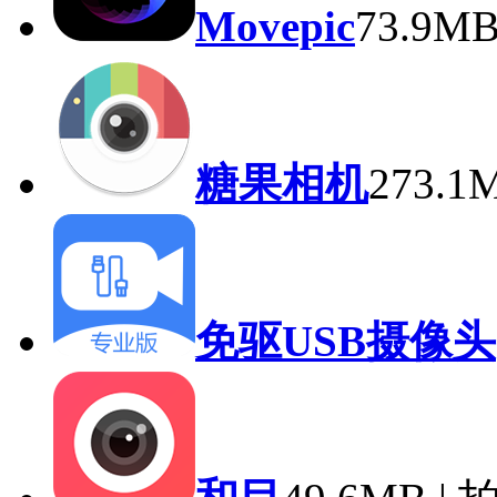
Movepic
73.9M
糖果相机
273.
免驱USB摄像头