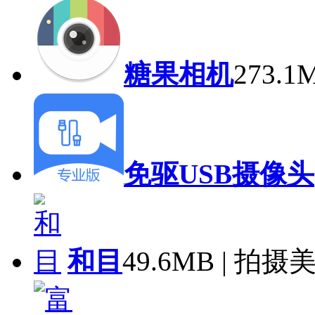
糖果相机
273.
免驱USB摄像头
和目
49.6MB | 拍摄