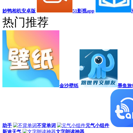
妙鸭相机安卓版
51影视app
热门推荐
金沙壁纸
墨鱼旅
助手
不背单词
元气小组件
新途天气
文字朗读神器