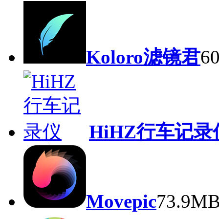
Koloro滤镜君
6
HiHZ行车记录
Movepic
73.9M