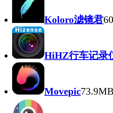
Koloro滤镜君
6
HiHZ行车记录
Movepic
73.9M