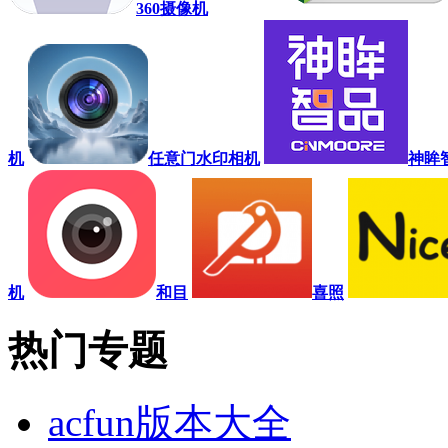
360摄像机
机
任意门水印相机
神眸
机
和目
喜照
热门专题
acfun版本大全