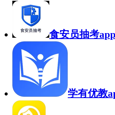
食安员抽考ap
学有优教a