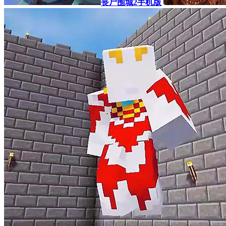
丧尸围城2手机版