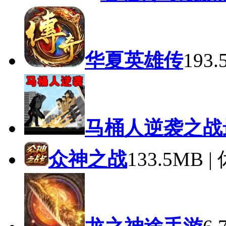
华夏英雄传
193
马桶人逆袭之战
众神之战
133.5MB 