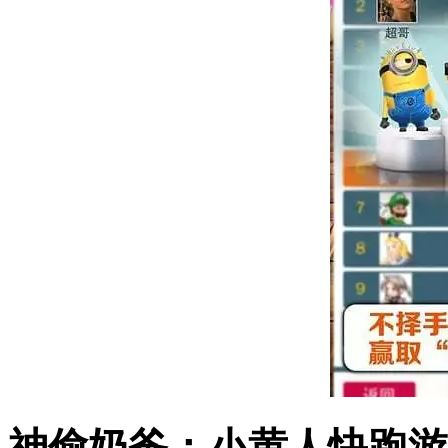
神偷奶爸：小黄人快跑游