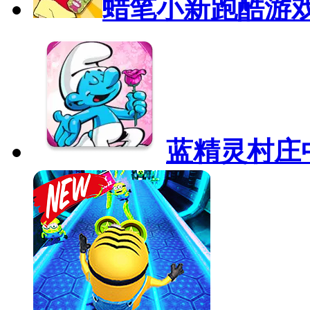
蜡笔小新跑酷游
蓝精灵村庄