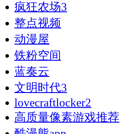
疯狂农场3
整点视频
动漫屋
铁粉空间
蓝奏云
文明时代3
lovecraftlocker2
高质量像素游戏推荐
酷漫熊app