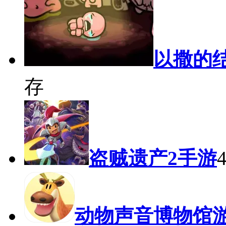
以撒的
存
盗贼遗产2手游
动物声音博物馆