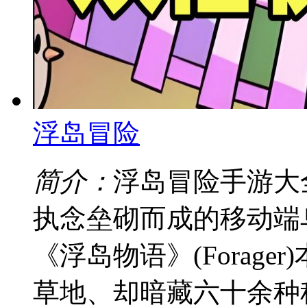
浮岛冒险
简介：
浮岛冒险手游大
执念垒砌而成的移动端
《浮岛物语》(Forag
草地、却暗藏六十余种