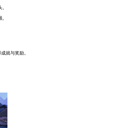
头。
强。
获得成就与奖励。