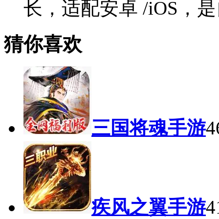
长，适配安卓 /iOS
猜你喜欢
三国将魂手游
4
疾风之翼手游
4