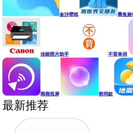
金沙壁纸
墨鱼旅
佳能照片助手
不背单词
雨燕投屏
剪同款
最新推荐