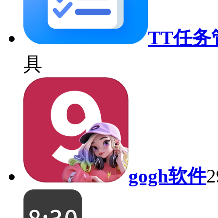
TT任
具
gogh软件