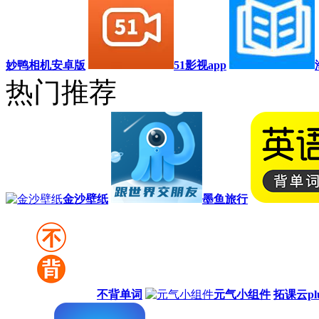
妙鸭相机安卓版
51影视app
热门推荐
金沙壁纸
墨鱼旅行
不背单词
元气小组件
拓课云pl