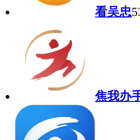
看吴忠
5
焦我办