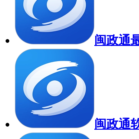
闽政通
闽政通