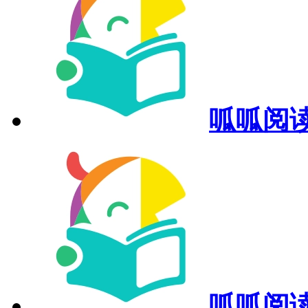
呱呱阅读
呱呱阅