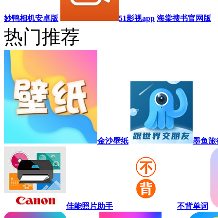
妙鸭相机安卓版
51影视app
海棠搜书官网版
热门推荐
金沙壁纸
墨鱼旅
佳能照片助手
不背单词