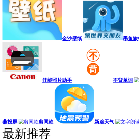
金沙壁纸
墨鱼旅
佳能照片助手
不背单词
燕投屏
剪同款
新途天气
最新推荐