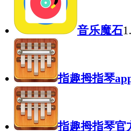
音乐魔石
1
指趣拇指琴ap
指趣拇指琴官