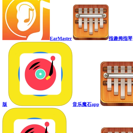
EarMaster
指趣拇指琴
版
音乐魔石app