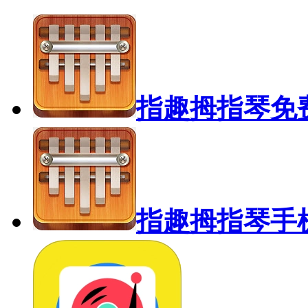
指趣拇指琴免
指趣拇指琴手