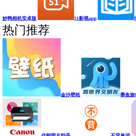
妙鸭相机安卓版
51影视app
热门推荐
金沙壁纸
墨鱼旅
佳能照片助手
不背单词