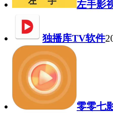
左手影
独播库TV软件
2
零零七