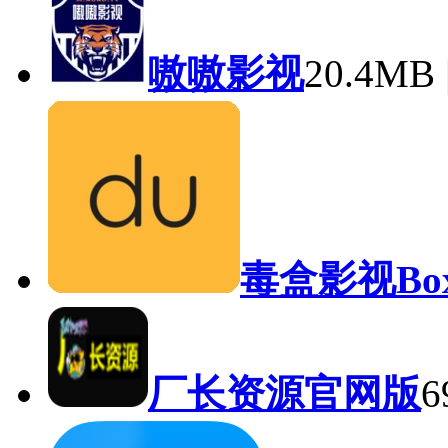
嗷嗷影视
20.4M
毒盒影视Bo
厂长资源官网版
6