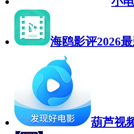
小
海鸥影评2026
葫芦视