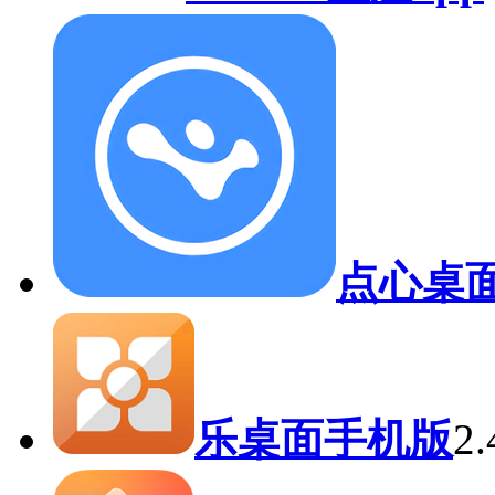
点心桌
乐桌面手机版
2