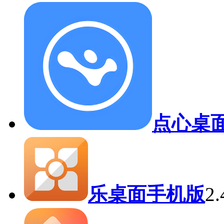
点心桌
乐桌面手机版
2