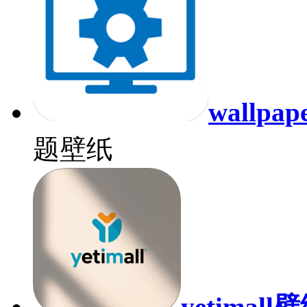
wallp
题壁纸
yetimall