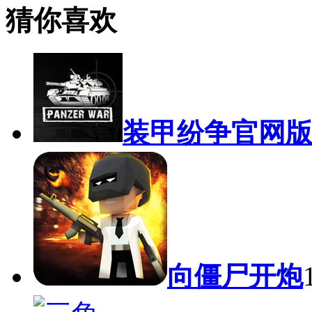
猜你喜欢
装甲纷争官网
向僵尸开炮