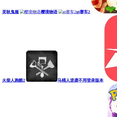
灵耿鬼服
樱境物语
gt赛车2
火柴人跑酷2
马桶人逆袭不用登录版本