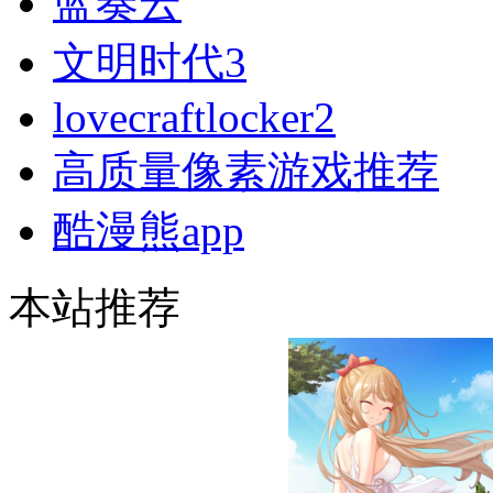
疯狂农场3
整点视频
动漫屋
铁粉空间
蓝奏云
文明时代3
lovecraftlocker2
高质量像素游戏推荐