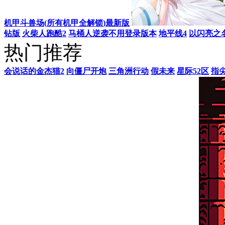
酷漫熊app
本站推荐
机甲斗兽场(所有机甲全解锁)最新版
钻版
火柴人跑酷2
马桶人逆袭不用登录版本
地平线4
以闪亮之
热门推荐
会说话的金杰猫2
向僵尸开炮
三角洲行动
假未来
星际52区
指