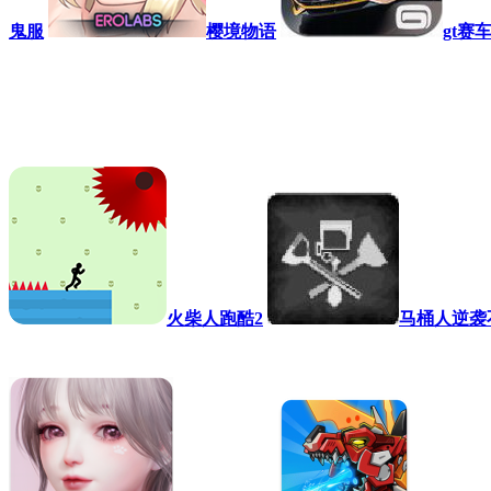
鬼服
樱境物语
gt赛车
火柴人跑酷2
马桶人逆袭