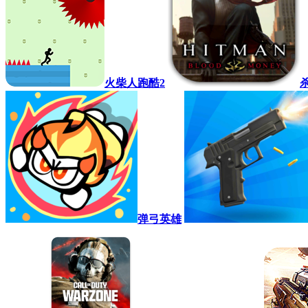
火柴人跑酷2
弹弓英雄