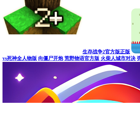
向僵尸开炮
154.2MB 
三角洲行动
150.9MB 
同类热门