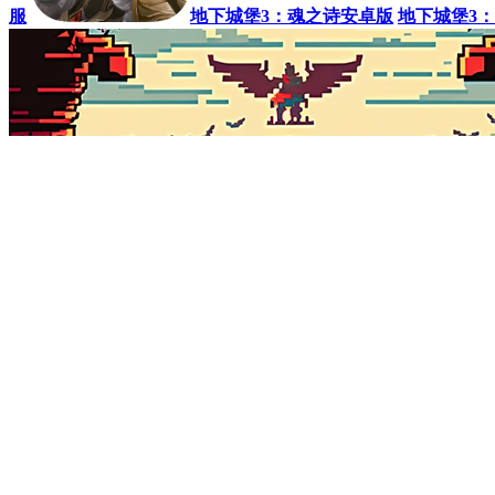
gt赛车2
楼下的早餐店无限999999钻版
闪亮之名
机甲斗兽场菜单2023最新版
冲锋吧精灵官方版
热门推荐
会说话的金杰猫2
向僵尸开炮
三角洲行动
假未来
星际52区
指
服
地下城堡3：魂之诗安卓版
地下城堡3