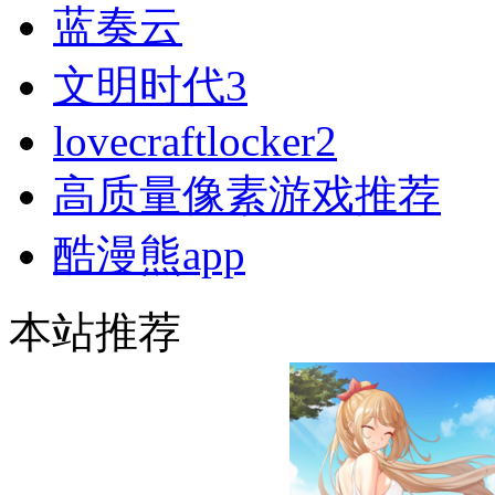
acfun版本大全
疯狂农场3
整点视频
动漫屋
铁粉空间
蓝奏云
文明时代3
lovecraftlocker2