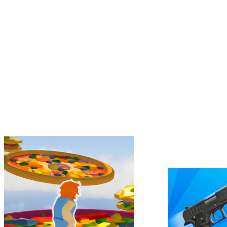
生存战争2官方版正版
vs死神全人物版
向僵尸开炮
荒野物语官方版
火柴人城市对决