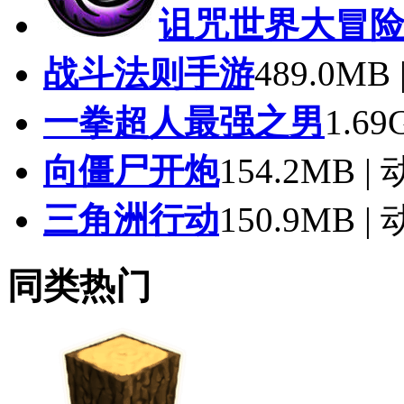
神王城堡官
牛奶巧克力游戏
255.9
诅咒世界大冒
战斗法则手游
489.0M
一拳超人最强之男
1.6