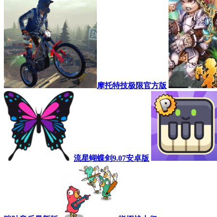
摩托特技极限官方版
流星蝴蝶剑9.07安卓版