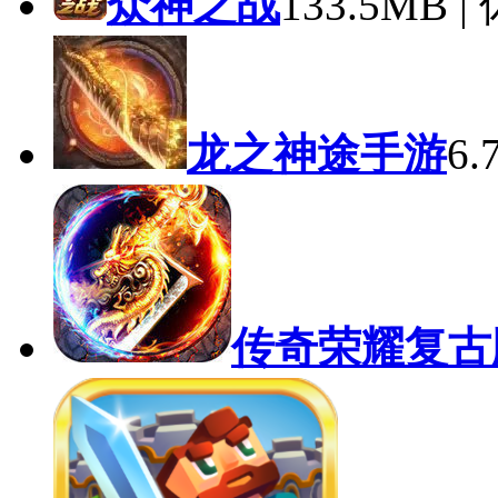
众神之战
133.5MB 
龙之神途手游
6
传奇荣耀复古