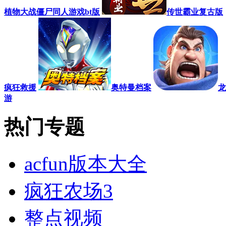
植物大战僵尸同人游戏bt版
传世霸业复古版
疯狂救援
奥特曼档案
龙
游
热门专题
acfun版本大全
疯狂农场3
整点视频