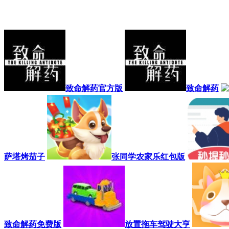
致命解药官方版
致命解药
萨塔烤茄子
张同学农家乐红包版
致命解药免费版
放置拖车驾驶大亨