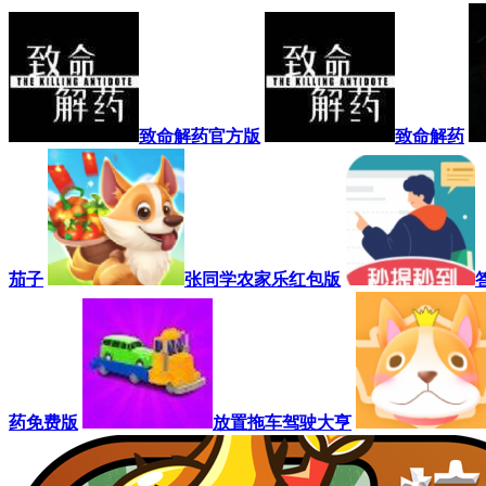
致命解药官方版
致命解药
茄子
张同学农家乐红包版
药免费版
放置拖车驾驶大亨