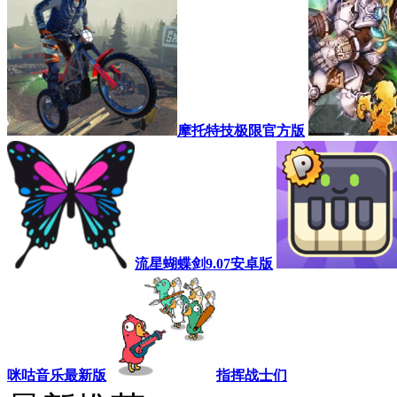
摩托特技极限官方版
流星蝴蝶剑9.07安卓版
咪咕音乐最新版
指挥战士们