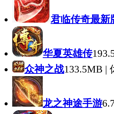
君临传奇最新
华夏英雄传
193
众神之战
133.5MB 
龙之神途手游
6