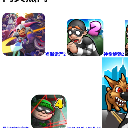
盗贼遗产2
神偷鲍勃2