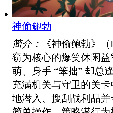
神偷鲍勃
简介：
《神偷鲍勃》（Ro
窃为核心的爆笑休闲益
萌、身手 “笨拙” 却
充满机关与守卫的关卡
地潜入、搜刮战利品并
简单操作、策略潜行为