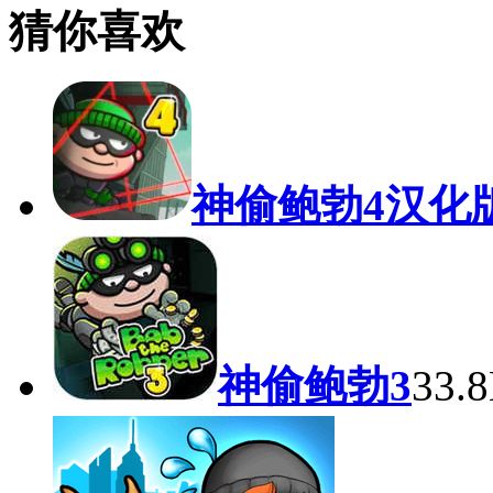
猜你喜欢
神偷鲍勃4汉化
神偷鲍勃3
33.