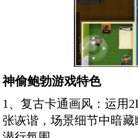
神偷鲍勃游戏特色
1、复古卡通画风：运用
张诙谐，场景细节中暗藏
潜行氛围。