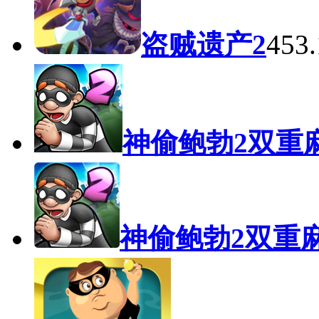
盗贼遗产2
453
神偷鲍勃2双重
神偷鲍勃2双重