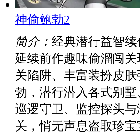
神偷鲍勃2
简介：
经典潜行益智续
延续前作趣味偷溜闯关
关陷阱、丰富装扮皮肤
勃，潜行潜入各式别墅
巡逻守卫、监控探头与
关，悄无声息盗取珍宝