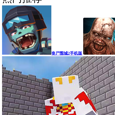
丧尸围城2手机版