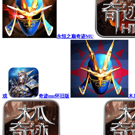
永恒之巅奇迹MU
戏
奇迹mu怀旧版
木