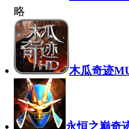
略
木瓜奇迹M
永恒之巅奇