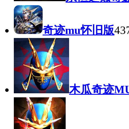
奇迹mu怀旧版
43
木瓜奇迹M