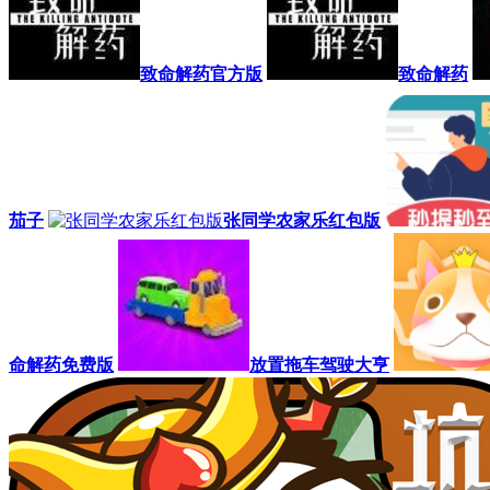
致命解药官方版
致命解药
茄子
张同学农家乐红包版
命解药免费版
放置拖车驾驶大亨