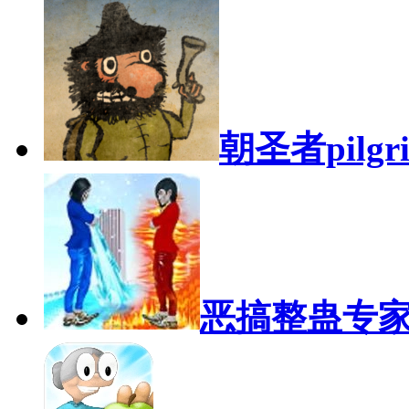
朝圣者pilgr
恶搞整蛊专