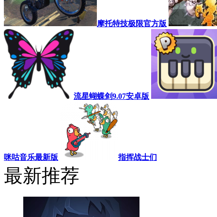
摩托特技极限官方版
流星蝴蝶剑9.07安卓版
咪咕音乐最新版
指挥战士们
最新推荐