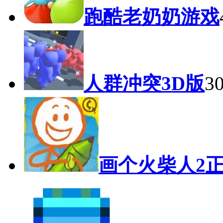
跑酷老奶奶游戏
人群冲突3D版
3
画个火柴人2