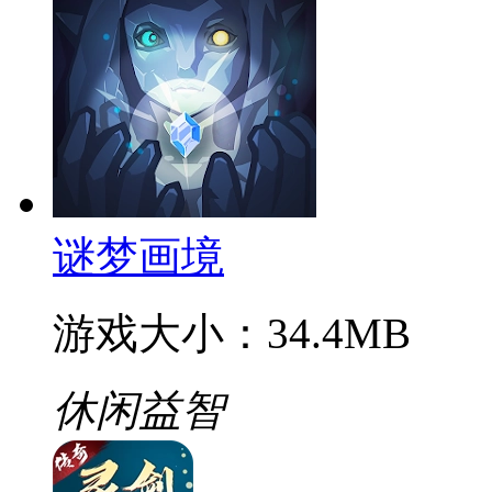
谜梦画境
游戏大小：34.4MB
休闲益智