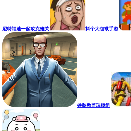
尼特福迪一起攻克难关
抖个大包袱手游
铁憨憨盖瑞模组