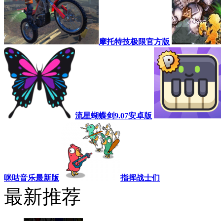
摩托特技极限官方版
流星蝴蝶剑9.07安卓版
咪咕音乐最新版
指挥战士们
最新推荐