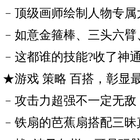
﹣顶级画师绘制人物专属
﹣如意金箍棒、三头六臂
﹣这都谁的技能?收了神通
★游戏 策略 百搭，彰显
﹣攻击力超强不一定无敌
﹣铁扇的芭蕉扇搭配三昧