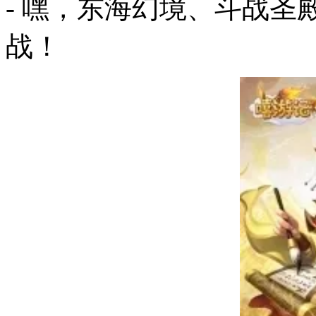
- 嘿，东海幻境、斗战
战！