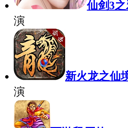
仙剑3
演
新火龙之仙
演