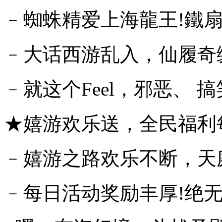
﹣蜘蛛精爱上海龍王!鐵扇
﹣大话西游乱入，仙履奇
﹣就这个Feel，邪恶、 搞
★嬉游欢乐送，全民福利
﹣嬉游之路欢乐不断，天
﹣每日活动奖励丰厚!绝无