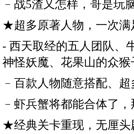
﹣战5渣又怎样，哥是玩脑
★超多原著人物，一次满足
- 西天取经的五人团队
神怪妖魔、花果山的众猴
﹣百款人物随意搭配、超
﹣虾兵蟹将都能合体了，
★经典关卡重现，无厘头