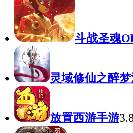
斗战圣魂O
灵域修仙之醉梦
放置西游手游
3