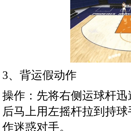
3、背运假动作
操作：先将右侧运球杆迅
后马上用左摇杆拉到持球
作迷惑对手。