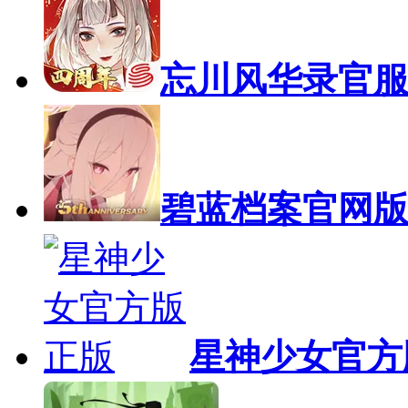
忘川风华录官
碧蓝档案官网
星神少女官方