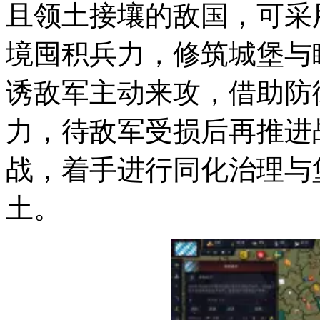
且领土接壤的敌国，可采
境囤积兵力，修筑城堡与
诱敌军主动来攻，借助防
力，待敌军受损后再推进
战，着手进行同化治理与
土。