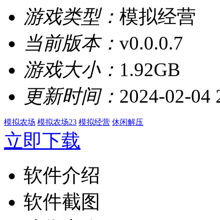
游戏类型：
模拟经营
当前版本：
v0.0.0.7
游戏大小：
1.92GB
更新时间：
2024-02-04 
模拟农场
模拟农场23
模拟经营
休闲解压
立即下载
软件介绍
软件截图