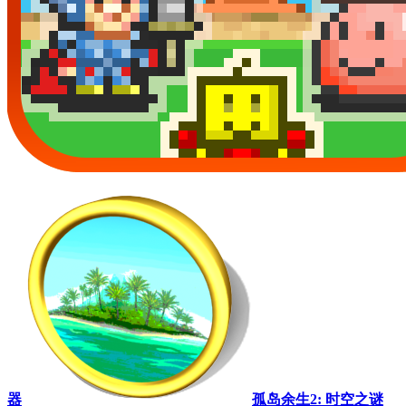
器
孤岛余生2: 时空之谜