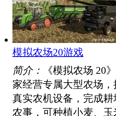
模拟农场20游戏
简介：
《模拟农场 2
家经营专属大型农场，
真实农机设备，完成耕
农事，可种植小麦、玉