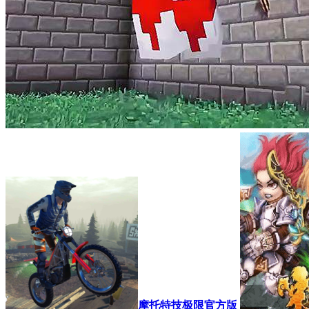
摩托特技极限官方版