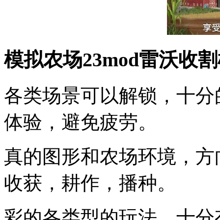
模拟农场23mod雷沃收
各类场景可以解锁，十分
体验，避免疲劳。
真的图形和农场环境，方
收获，耕作，播种。
彩的各类型的玩法，十分