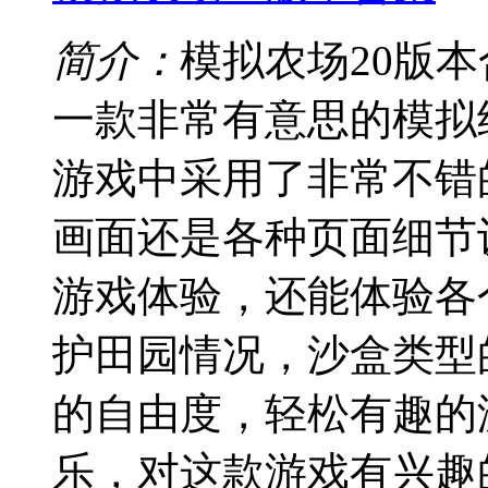
简介：
模拟农场20版
一款非常有意思的模拟
游戏中采用了非常不错
画面还是各种页面细节
游戏体验，还能体验各
护田园情况，沙盒类型
的自由度，轻松有趣的
乐，对这款游戏有兴趣