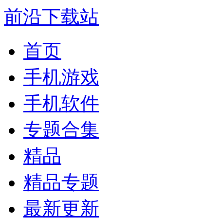
前沿下载站
首页
手机游戏
手机软件
专题合集
精品
精品专题
最新更新