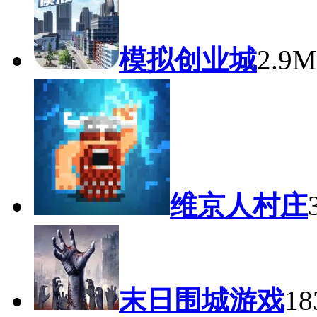
模拟创业城
2.9
维京人村庄
末日围城游戏
1