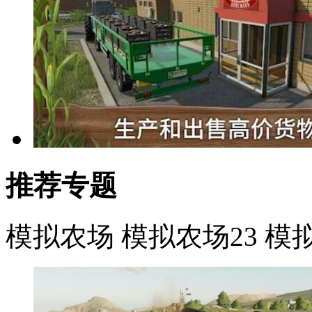
推荐专题
模拟农场
模拟农场23
模