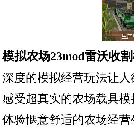
模拟农场23mod雷沃收
深度的模拟经营玩法让人
感受超真实的农场载具模
体验惬意舒适的农场经营