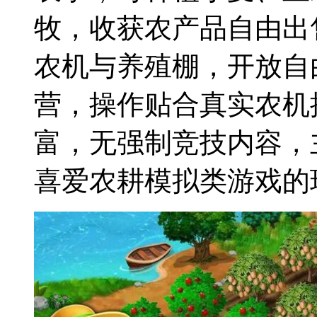
牧，收获农产品自由出
农机与养殖棚，开放自
营，操作贴合真实农机
富，无强制竞技内容，
喜爱农耕模拟类游戏的