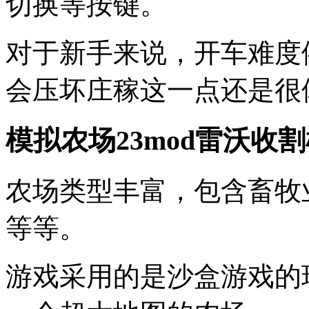
切换等按键。
对于新手来说，开车难度
会压坏庄稼这一点还是很
模拟农场23mod雷沃收
农场类型丰富，包含畜牧
等等。
游戏采用的是沙盒游戏的