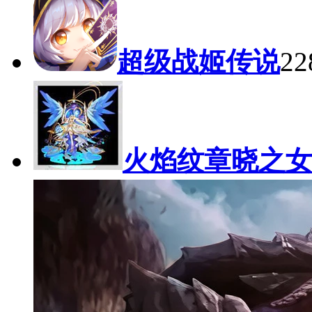
超级战姬传说
2
火焰纹章晓之