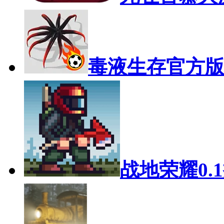
毒液生存官方
战地荣耀0.