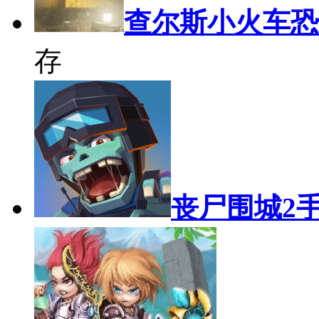
查尔斯小火车恐
存
丧尸围城2