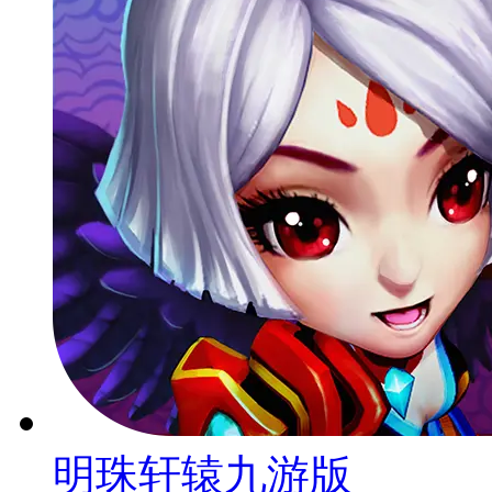
明珠轩辕九游版