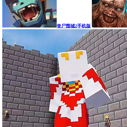
丧尸围城2手机版