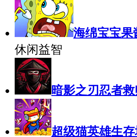
海绵宝宝果
休闲益智
暗影之刃忍者救
超级猫英雄生存