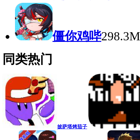
僵你鸡哔
298.3
同类热门
披萨塔烤茄子