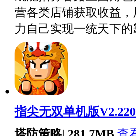
营各类店铺获取收益，
力自己实现一统天下的
指尖无双单机版V2.220
塔防策略
|
281.7MB
查