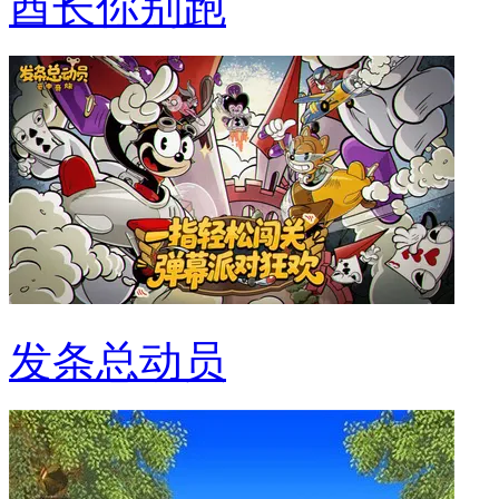
酋长你别跑
发条总动员