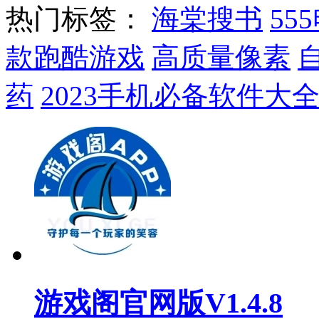
热门标签：
海棠搜书
55
款跑酷游戏
高质量像素
药
2023手机必备软件大
游戏阁官网版V1.4.8