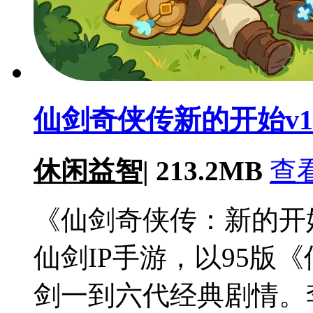
仙剑奇侠传新的开始v1.3
休闲益智
|
213.2MB
查
《仙剑奇侠传：新的开
仙剑IP手游，以95版
剑一到六代经典剧情。