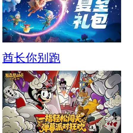
酋长你别跑