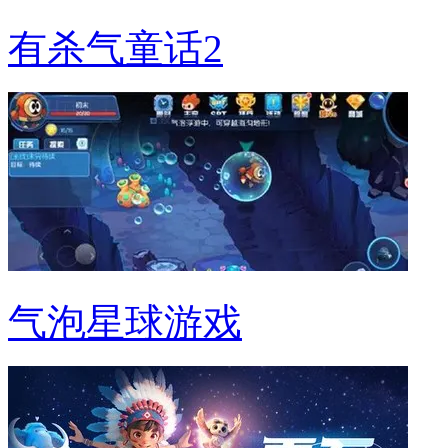
有杀气童话2
气泡星球游戏