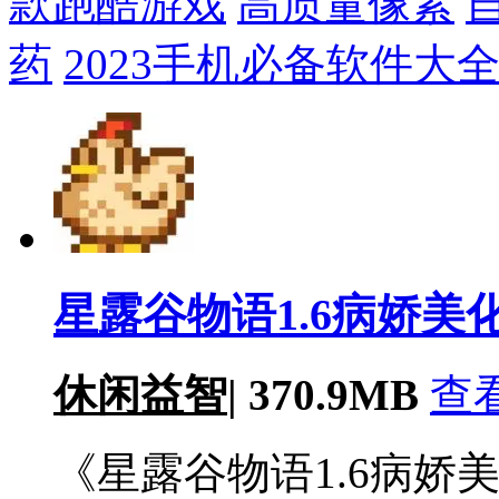
款跑酷游戏
高质量像素
药
2023手机必备软件大
星露谷物语1.6病娇美化版
休闲益智
|
370.9MB
查
《星露谷物语1.6病娇