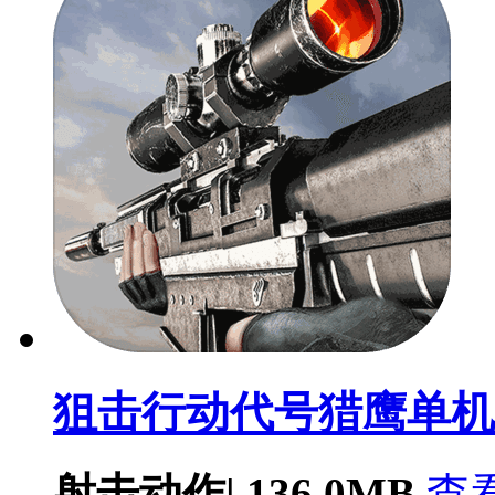
狙击行动代号猎鹰单机版v
射击动作
|
136.0MB
查