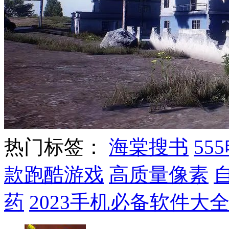
热门标签：
海棠搜书
55
款跑酷游戏
高质量像素
药
2023手机必备软件大