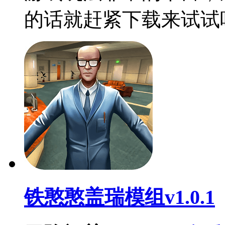
的话就赶紧下载来试试
铁憨憨盖瑞模组v1.0.1