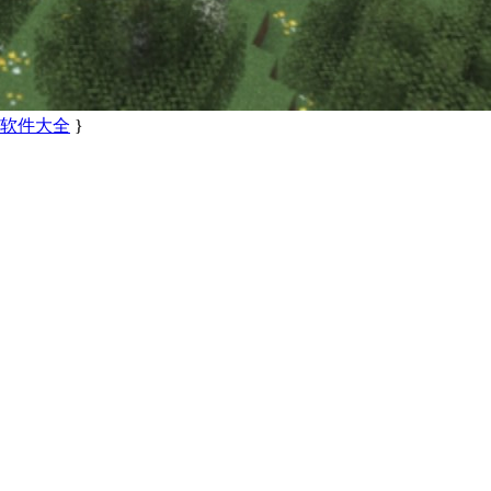
备软件大全
}